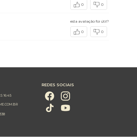
0
0
esta avaliação foi útil?
0
0
REDES SOCIAIS
S 16:45
ME.COM.BR
338