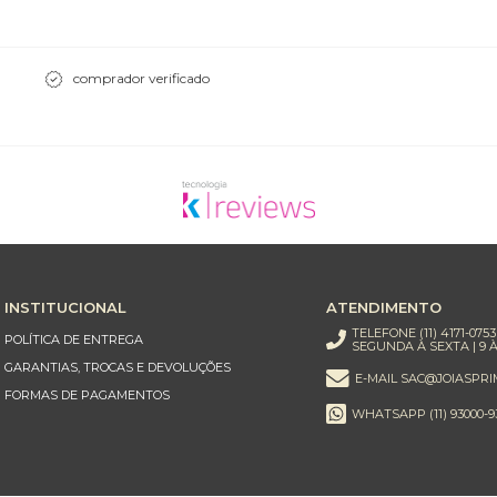
comprador verificado
INSTITUCIONAL
ATENDIMENTO
TELEFONE (11) 4171-0753
POLÍTICA DE ENTREGA
SEGUNDA À SEXTA | 9 À
GARANTIAS, TROCAS E DEVOLUÇÕES
E-MAIL SAC@JOIASPRI
FORMAS DE PAGAMENTOS
WHATSAPP (11) 93000-9