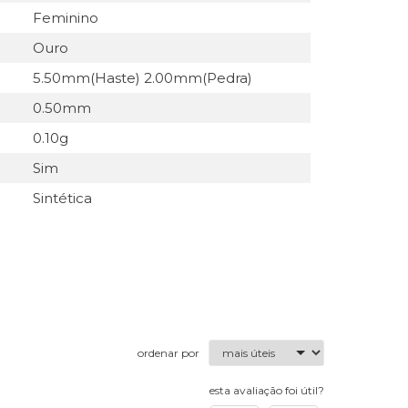
Feminino
Ouro
5.50mm(Haste) 2.00mm(Pedra)
0.50mm
0.10g
Sim
Sintética
ordenar por
esta avaliação foi útil?