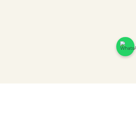
Criação
CERTIFICADOS DE SEGURANÇA
Parceiros
PH & RH BROTHERS COMERCIO DE ARTIGOS PARA PRESENTES LTDA
RUA QUINTINO BOCAIÚVA, 107 | CNPJ: 26.215.058/0001-46.