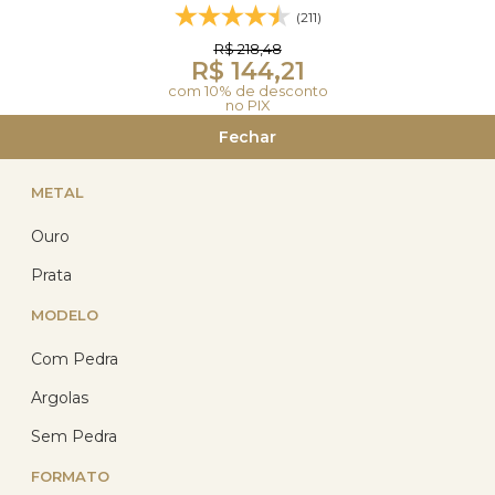
(211)
R$ 218,48
R$ 144,21
com 10% de desconto
no PIX
ou R$ 160,23 em até
Fechar
12x de R$ 13,35
sem
juros no cartão
METAL
Ouro
Prata
27
%
OFF
MODELO
Com Pedra
Argolas
Sem Pedra
FORMATO