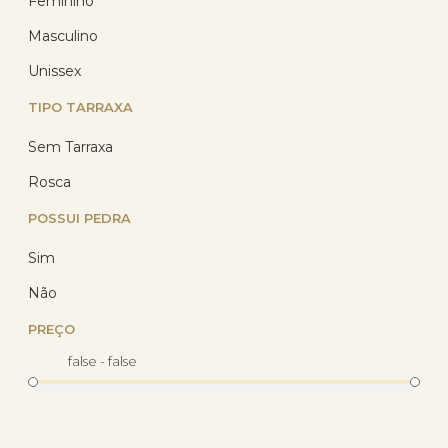
Feminino
Masculino
Unissex
Piercing Nariz Ouro 18k 0.10
gramas JPPINTZ
TIPO TARRAXA
Sem Tarraxa
(71)
R$ 218,48
Rosca
R$ 144,21
com 10% de desconto
POSSUI PEDRA
no PIX
ou R$ 160,23 em até
Sim
12x de R$ 13,35
sem
juros no cartão
Não
PREÇO
false - false
16
%
OFF