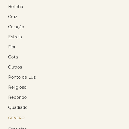
Bolinha
Piercing Nariz Ouro 18k 0.10
gramas JPPINR
Cruz
(105)
Coração
R$ 218,48
R$ 144,21
Estrela
com 10% de desconto
Flor
no PIX
ou R$ 160,23 em até
Gota
12x de R$ 13,35
sem
juros no cartão
Outros
Ponto de Luz
Religioso
27
%
Redondo
OFF
Quadrado
GÊNERO