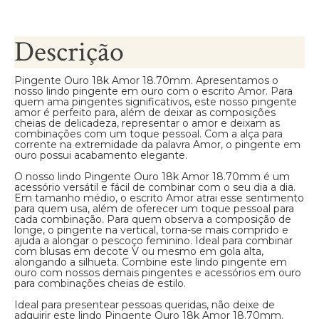
Descrição
Pingente Ouro 18k Amor 18.70mm. Apresentamos o
nosso lindo pingente em ouro com o escrito Amor. Para
quem ama pingentes significativos, este nosso pingente
amor é perfeito para, além de deixar as composições
cheias de delicadeza, representar o amor e deixam as
combinações com um toque pessoal. Com a alça para
corrente na extremidade da palavra Amor, o pingente em
ouro possui acabamento elegante.
O nosso lindo Pingente Ouro 18k Amor 18.70mm é um
acessório versátil e fácil de combinar com o seu dia a dia.
Em tamanho médio, o escrito Amor atrai esse sentimento
para quem usa, além de oferecer um toque pessoal para
cada combinação. Para quem observa a composição de
longe, o pingente na vertical, torna-se mais comprido e
ajuda a alongar o pescoço feminino. Ideal para combinar
com blusas em decote V ou mesmo em gola alta,
alongando a silhueta. Combine este lindo pingente em
ouro com nossos demais pingentes e acessórios em ouro
para combinações cheias de estilo.
Ideal para presentear pessoas queridas, não deixe de
adquirir este lindo Pingente Ouro 18k Amor 18.70mm.