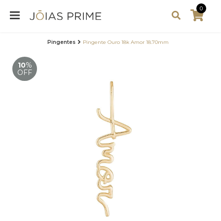
0
Pingentes
Pingente Ouro 18k Amor 18.70mm
10
%
OFF