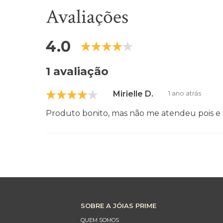
Avaliações
4.0
1 avaliação
Mirielle D.
1 ano atrás
Produto bonito, mas não me atendeu pois e
SOBRE A JÓIAS PRIME
QUEM SOMOS