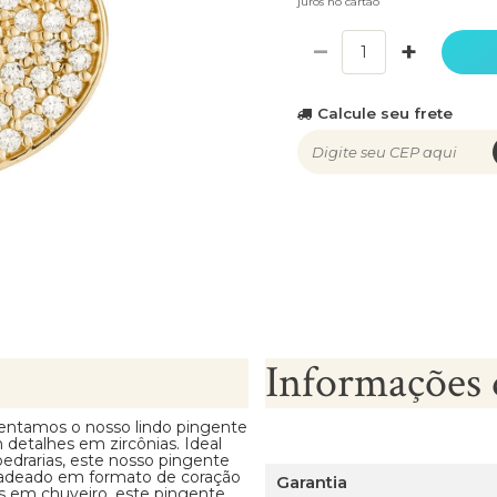
juros no cartão
−
+
Calcule seu frete
Informações 
ntamos o nosso lindo pingente
etalhes em zircônias. Ideal
drarias, este nosso pingente
cadeado em formato de coração
Garantia
as em chuveiro, este pingente