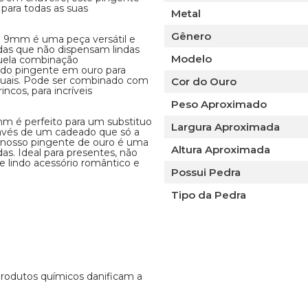
para todas as suas
Metal
Gênero
o 9mm é uma peça versátil e
adas que não dispensam lindas
Modelo
aquela combinação
ndo pingente em ouro para
uais. Pode ser combinado com
Cor do Ouro
cos, para incríveis
Peso Aproximado
m é perfeito para um substituo
Largura Aproximada
avés de um cadeado que só a
 o nosso pingente de ouro é uma
Altura Aproximada
as. Ideal para presentes, não
 lindo acessório romântico e
Possui Pedra
Tipo da Pedra
 produtos químicos danificam a