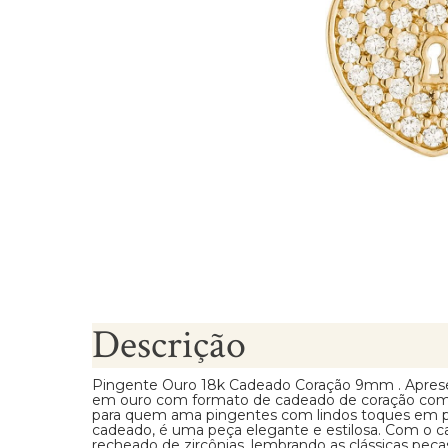
Brincos Segundo Furo
Descrição
Pingente Ouro 18k Cadeado Coração 9mm . Aprese
em ouro com formato de cadeado de coração com d
para quem ama pingentes com lindos toques em pe
cadeado, é uma peça elegante e estilosa. Com o 
recheado de zircônias, lembrando as clássicas peç