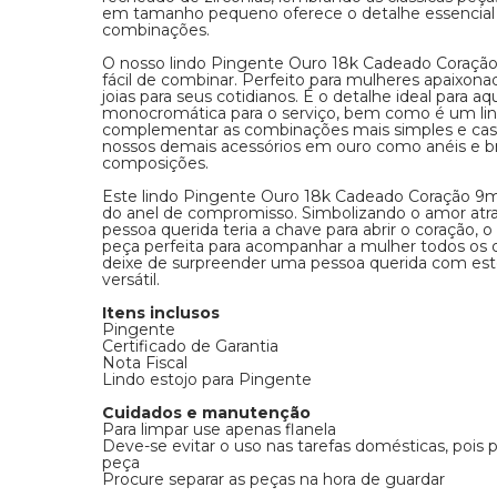
em tamanho pequeno oferece o detalhe essencial 
combinações.
O nosso lindo Pingente Ouro 18k Cadeado Coraçã
fácil de combinar. Perfeito para mulheres apaixon
joias para seus cotidianos. É o detalhe ideal para 
monocromática para o serviço, bem como é um li
complementar as combinações mais simples e cas
nossos demais acessórios em ouro como anéis e brin
composições.
Este lindo Pingente Ouro 18k Cadeado Coração 9m
do anel de compromisso. Simbolizando o amor atr
pessoa querida teria a chave para abrir o coração,
peça perfeita para acompanhar a mulher todos os d
deixe de surpreender uma pessoa querida com este
versátil.
Itens inclusos
Pingente
Certificado de Garantia
Nota Fiscal
Lindo estojo para Pingente
Cuidados e manutenção
Para limpar use apenas flanela
Deve-se evitar o uso nas tarefas domésticas, pois
peça
Procure separar as peças na hora de guardar