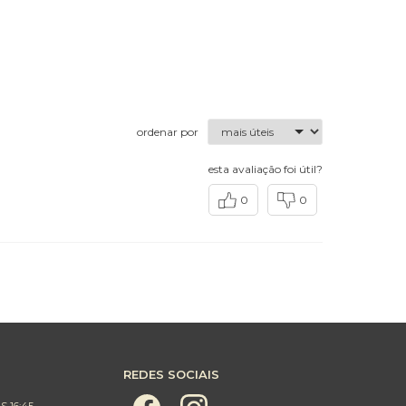
ordenar por
esta avaliação foi útil?
0
0
REDES SOCIAIS
S 16:45