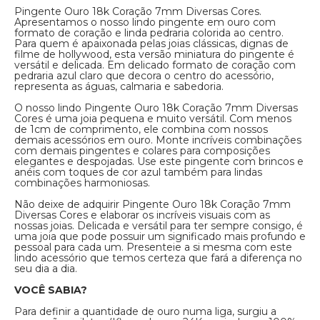
Pingente Ouro 18k Coração 7mm Diversas Cores.
Apresentamos o nosso lindo pingente em ouro com
formato de coração e linda pedraria colorida ao centro.
Para quem é apaixonada pelas joias clássicas, dignas de
filme de hollywood, esta versão miniatura do pingente é
versátil e delicada. Em delicado formato de coração com
pedraria azul claro que decora o centro do acessório,
representa as águas, calmaria e sabedoria.
O nosso lindo Pingente Ouro 18k Coração 7mm Diversas
Cores é uma joia pequena e muito versátil. Com menos
de 1cm de comprimento, ele combina com nossos
demais acessórios em ouro. Monte incríveis combinações
com demais pingentes e colares para composições
elegantes e despojadas. Use este pingente com brincos e
anéis com toques de cor azul também para lindas
combinações harmoniosas.
Não deixe de adquirir Pingente Ouro 18k Coração 7mm
Diversas Cores e elaborar os incríveis visuais com as
nossas joias. Delicada e versátil para ter sempre consigo, é
uma joia que pode possuir um significado mais profundo e
pessoal para cada um. Presenteie a si mesma com este
lindo acessório que temos certeza que fará a diferença no
seu dia a dia.
VOCÊ SABIA?
Para definir a quantidade de ouro numa liga, surgiu a