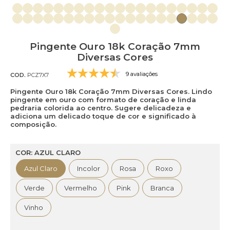
Pingente Ouro 18k Coração 7mm
Diversas Cores
9 avaliações
COD.
PCZ7X7
Pingente Ouro 18k Coração 7mm Diversas Cores. Lindo
pingente em ouro com formato de coração e linda
pedraria colorida ao centro. Sugere delicadeza e
adiciona um delicado toque de cor e significado à
composição.
COR: AZUL CLARO
Azul Claro
Incolor
Rosa
Roxo
Verde
Vermelho
Pink
Branca
Vinho