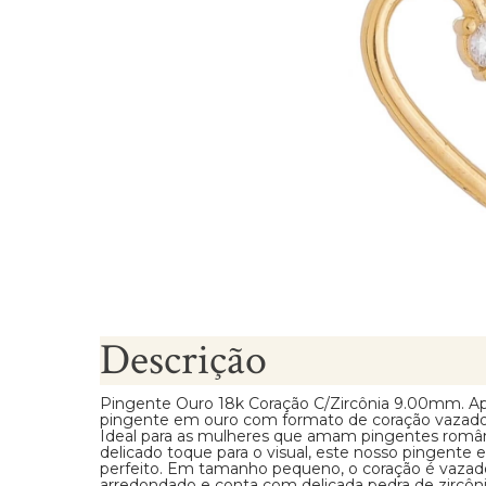
Brincos Segundo Furo
Descrição
Pingente Ouro 18k Coração C/Zircônia 9.00mm. A
pingente em ouro com formato de coração vazado e
Ideal para as mulheres que amam pingentes româ
delicado toque para o visual, este nosso pingente
perfeito. Em tamanho pequeno, o coração é vaza
arredondado e conta com delicada pedra de zircôni