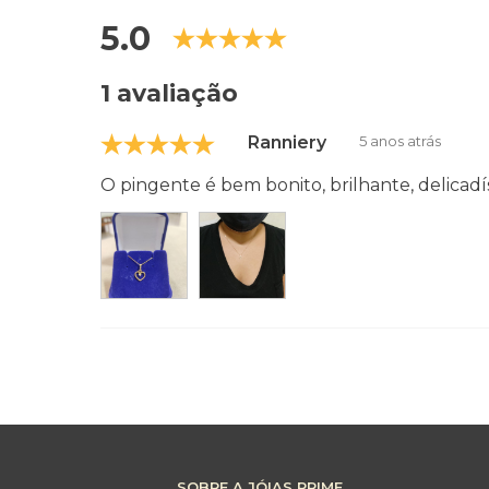
5.0
1 avaliação
Ranniery
5 anos atrás
O pingente é bem bonito, brilhante, delic
SOBRE A JÓIAS PRIME