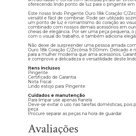
oferecendo lindo ponto de luz para o pingente em 
Este nosso lindo Pingente Ouro 18k Coração C/Z
versátil e fácil de combinar. Pode ser utilizado so
um ponto de luz e romantismo do coração ao visu
combinado com nossos demais acessórios em ouro 
cheias de elegância. Por ser uma peça pequena, o
com o visual do trabalho, e também adiciona elegân
Não deixe de surpreender uma pessoa amada com 
Ouro 18k Coração C/Zircônia 9.00mm. Delicado e mui
para a mulher moderna que ama acessórios. Garant
e comprove a delicadeza e versatilidade deste lind
Itens inclusos
Pingente
Certificado de Garantia
Nota Fiscal
Lindo estojo para Pingente
Cuidados e manutenção
Para limpar use apenas flanela
Deve-se evitar o uso nas tarefas domésticas, pois
peça
Procure separar as peças na hora de guardar
Avaliações