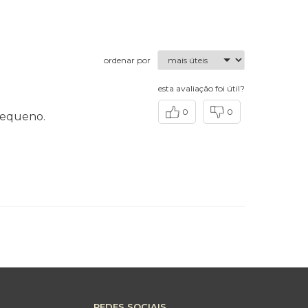
ordenar por
esta avaliação foi útil?
0
0
pequeno.
REDES SOCIAIS