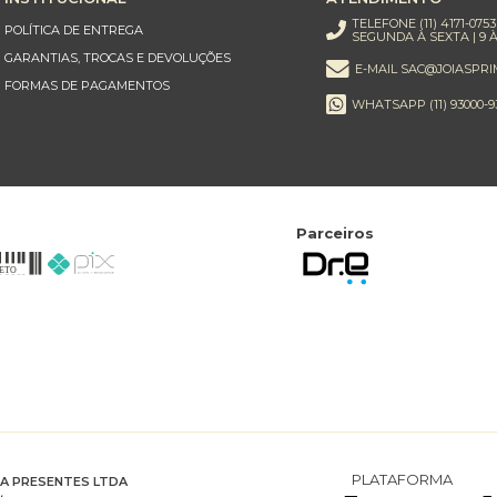
TELEFONE (11) 4171-0753
POLÍTICA DE ENTREGA
SEGUNDA À SEXTA | 9 À
GARANTIAS, TROCAS E DEVOLUÇÕES
E-MAIL SAC@JOIASPRI
FORMAS DE PAGAMENTOS
WHATSAPP (11) 93000-9
Parceiros
PLATAFORMA
RA PRESENTES LTDA