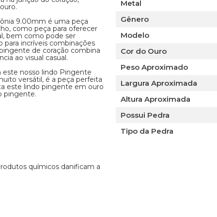
Metal
ouro.
Gênero
ircônia 9.00mm é uma peça
zinho, como peça para oferecer
Modelo
al, bem como pode ser
para incríveis combinações
 pingente de coração combina
Cor do Ouro
cia ao visual casual.
Peso Aproximado
este nosso lindo Pingente
to versátil, é a peça perfeita
Largura Aproximada
a este lindo pingente em ouro
o pingente.
Altura Aproximada
Possui Pedra
Tipo da Pedra
 produtos químicos danificam a