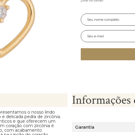
juros no cartão
Informações 
presentamos o nosso lindo
 delicada pedra de zircônia.
nticos e que oferecem um
 em coração com zircônia é
Garantia
do, com acabamento
a na junção do coração,