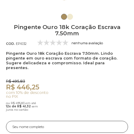
Pingente Ouro 18k Coração Escrava
7.50mm
nenhuma avaliação
COD.
EPI032
Pingente Ouro 18k Coração Escrava 7.50mm. Lindo
pingente em ouro escrava com formato de coração.
Sugere delicadeza e compromisso. Ideal para
presentes.
R$ 495,83
R$ 446,25
com 10% de desconto
no PIX
ou R$ 495,83 em até
12x de R$ 41,32
sem
juros no cartão