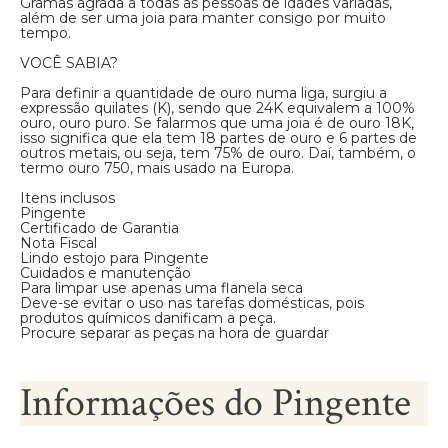
Gramas agrada à todas as pessoas de idades variadas,
além de ser uma joia para manter consigo por muito
tempo.
VOCÊ SABIA?
Para definir a quantidade de ouro numa liga, surgiu a
expressão quilates (K), sendo que 24K equivalem a 100%
ouro, ouro puro. Se falarmos que uma joia é de ouro 18K,
isso significa que ela tem 18 partes de ouro e 6 partes de
outros metais, ou seja, tem 75% de ouro. Daí, também, o
termo ouro 750, mais usado na Europa.
Itens inclusos
Pingente
Certificado de Garantia
Nota Fiscal
Lindo estojo para Pingente
Cuidados e manutenção
Para limpar use apenas uma flanela seca
Deve-se evitar o uso nas tarefas domésticas, pois
produtos químicos danificam a peça.
Procure separar as peças na hora de guardar
Informações do Pingente