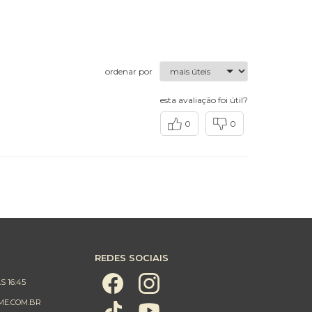
ordenar por
esta avaliação foi útil?
0
0
REDES SOCIAIS
S 16:45
ME.COM.BR