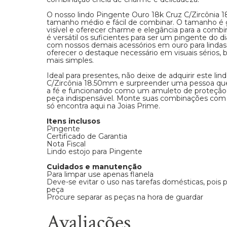
O nosso lindo Pingente Ouro 18k Cruz C/Zircônia
tamanho médio e fácil de combinar. O tamanho é g
visível e oferecer charme e elegância para a comb
é versátil os suficientes para ser um pingente do d
com nossos demais acessórios em ouro para lindas
oferecer o destaque necessário em visuais sérios,
mais simples.
Ideal para presentes, não deixe de adquirir este li
C/Zircônia 18.50mm e surpreender uma pessoa quer
a fé e funcionando como um amuleto de proteção,
peça indispensável. Monte suas combinações com s
só encontra aqui na Joias Prime.
Itens inclusos
Pingente
Certificado de Garantia
Nota Fiscal
Lindo estojo para Pingente
Cuidados e manutenção
Para limpar use apenas flanela
Deve-se evitar o uso nas tarefas domésticas, pois
peça
Procure separar as peças na hora de guardar
Avaliações