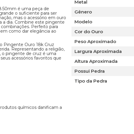
Metal
 18.50mm é uma peça de
Gênero
rande o suficiente para ser
inação, mas o acessório em ouro
Modelo
ia a dia. Combine este pingente
 combinações. Perfeito para
 bem como dar elegância ao
Cor do Ouro
Peso Aproximado
ndo Pingente Ouro 18k Cruz
ida. Representando a religião,
Largura Aproximada
 o pingente de cruz é uma
eus acessórios favoritos que
Altura Aproximada
Possui Pedra
Tipo da Pedra
 produtos químicos danificam a