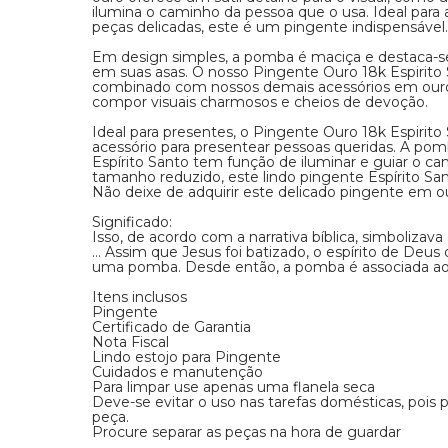
ilumina o caminho da pessoa que o usa. Ideal para
peças delicadas, este é um pingente indispensável.
Em design simples, a pomba é maciça e destaca-se 
em suas asas. O nosso Pingente Ouro 18k Espirit
combinado com nossos demais acessórios em ouro 
compor visuais charmosos e cheios de devoção.
Ideal para presentes, o Pingente Ouro 18k Espirit
acessório para presentear pessoas queridas. A pom
Espírito Santo tem função de iluminar e guiar o c
tamanho reduzido, este lindo pingente Espírito Sa
Não deixe de adquirir este delicado pingente em o
Significado:
Isso, de acordo com a narrativa bíblica, simboliza
... Assim que Jesus foi batizado, o espírito de De
uma pomba. Desde então, a pomba é associada ao 
Itens inclusos
Pingente
Certificado de Garantia
Nota Fiscal
Lindo estojo para Pingente
Cuidados e manutenção
Para limpar use apenas uma flanela seca
Deve-se evitar o uso nas tarefas domésticas, pois
peça.
Procure separar as peças na hora de guardar