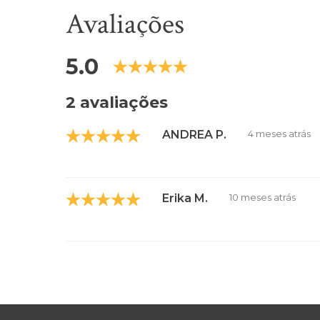
Avaliações
5.0
2 avaliações
ANDREA P.
4 meses atrás
Erika M.
10 meses atrás