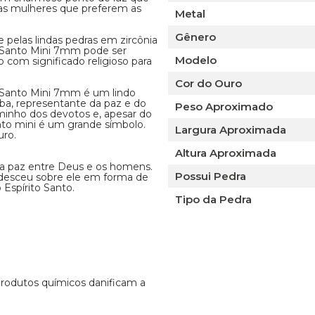
 as mulheres que preferem as
Metal
Gênero
pelas lindas pedras em zircônia
o Santo Mini 7mm pode ser
Modelo
com significado religioso para
Cor do Ouro
o Santo Mini 7mm é um lindo
ba, representante da paz e do
Peso Aproximado
aminho dos devotos e, apesar do
nto mini é um grande símbolo.
Largura Aproximada
uro.
Altura Aproximada
va a paz entre Deus e os homens.
Possui Pedra
us desceu sobre ele em forma de
Espírito Santo.
Tipo da Pedra
 produtos químicos danificam a