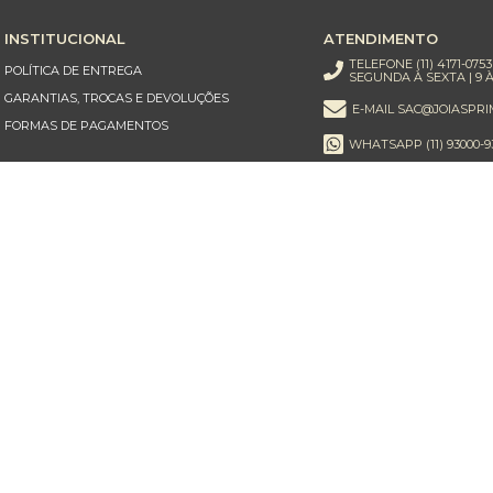
INSTITUCIONAL
ATENDIMENTO
TELEFONE (11) 4171-0753
POLÍTICA DE ENTREGA
SEGUNDA À SEXTA | 9 À
GARANTIAS, TROCAS E DEVOLUÇÕES
E-MAIL SAC@JOIASPRI
FORMAS DE PAGAMENTOS
WHATSAPP (11) 93000-9
Parceiros