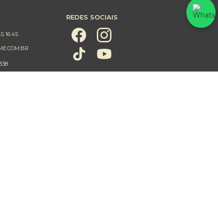
REDES SOCIAIS
S 16:45
ME.COM.BR
338
CERTIFICADOS DE SEGURANÇA
3439 avaliações reais