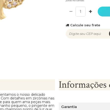
juros no cartão
−
+
Calcule seu frete
Informações 
sentamos o nosso delicado
 Com detalhes em zircônias nas
nte para quem ama peças mais
tamanho pequeno, o pingente em
Garantia
o um charmoso ponto de luz que