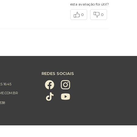
esta avaliação foi útil?
0
0
REDES SOCIAIS
S 16:45
ME.COM.BR
338