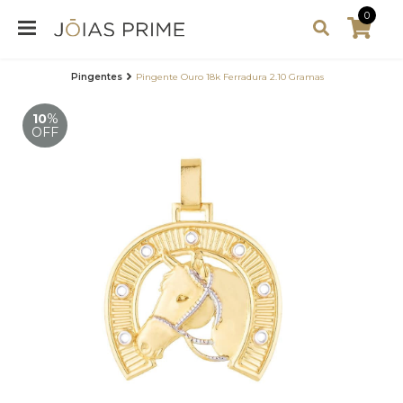
0
Pingentes
Pingente Ouro 18k Ferradura 2.10 Gramas
10
%
OFF