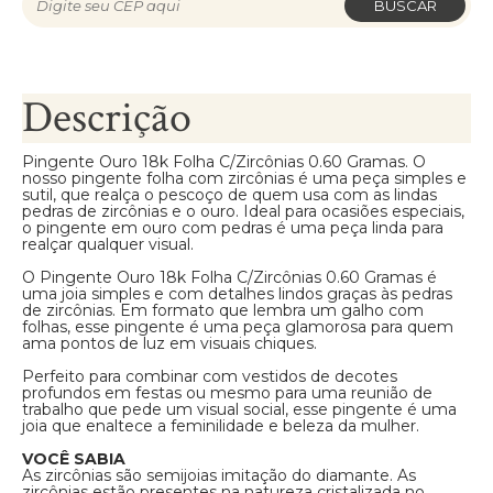
BUSCAR
Descrição
Pingente Ouro 18k Folha C/Zircônias 0.60 Gramas. O
nosso pingente folha com zircônias é uma peça simples e
sutil, que realça o pescoço de quem usa com as lindas
pedras de zircônias e o ouro. Ideal para ocasiões especiais,
o pingente em ouro com pedras é uma peça linda para
realçar qualquer visual.
O Pingente Ouro 18k Folha C/Zircônias 0.60 Gramas é
uma joia simples e com detalhes lindos graças às pedras
de zircônias. Em formato que lembra um galho com
folhas, esse pingente é uma peça glamorosa para quem
ama pontos de luz em visuais chiques.
Perfeito para combinar com vestidos de decotes
profundos em festas ou mesmo para uma reunião de
trabalho que pede um visual social, esse pingente é uma
joia que enaltece a feminilidade e beleza da mulher.
VOCÊ SABIA
As zircônias são semijoias imitação do diamante. As
zircônias estão presentes na natureza cristalizada no