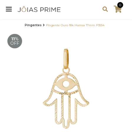
0
Pingentes
Pingente Ouro 18k Hamsa 17mm P3554
11
%
OFF