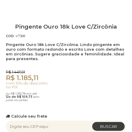
Pingente Ouro 18k Love C/Zircônia
COD.
V7368
Pingente Ouro 18k Love C/Zircônia. Lindo pingente em
ouro com formato redondo e escrito Love com detalhes
em zircônias. Sugere graciosidade e feminilidade. Ideal
para presentes.
R$ 1.447,01
R$ 1.185,11
com 10% de desconto
no PIX
ou R$ 1.316,78 em até
12x de R$ 109,73
sem
juros no cartão
Calcule seu frete
BUSCAR