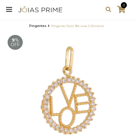
0
Pingentes
Pingente Ouro 18k Love C/Zircônia
9
%
OFF