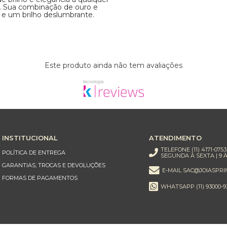
ia. Sua combinação de ouro e
 e um brilho deslumbrante.
Este produto ainda não tem avaliações
INSTITUCIONAL
ATENDIMENTO
TELEFONE (11) 4171-0753
POLÍTICA DE ENTREGA
SEGUNDA À SEXTA | 9 À
GARANTIAS, TROCAS E DEVOLUÇÕES
E-MAIL SAC@JOIASPRI
FORMAS DE PAGAMENTOS
WHATSAPP (11) 93000-9