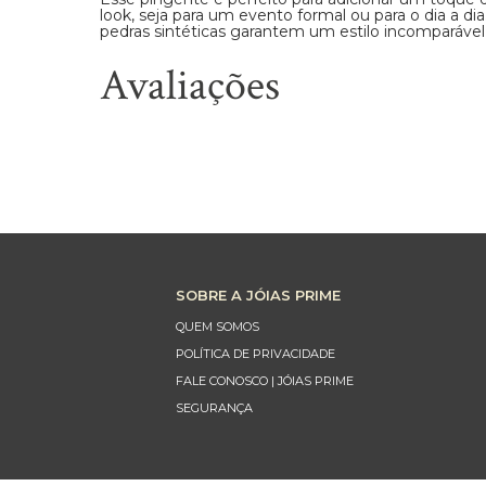
look, seja para um evento formal ou para o dia a d
pedras sintéticas garantem um estilo incomparável
Avaliações
SOBRE A JÓIAS PRIME
QUEM SOMOS
POLÍTICA DE PRIVACIDADE
FALE CONOSCO | JÓIAS PRIME
SEGURANÇA