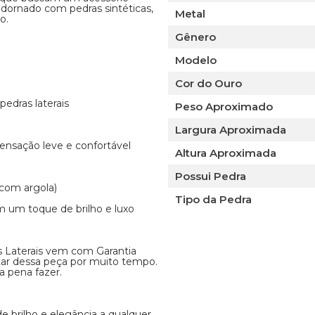
adornado com pedras sintéticas,
Metal
o.
Gênero
Modelo
Cor do Ouro
edras laterais
Peso Aproximado
Largura Aproximada
ensação leve e confortável
Altura Aproximada
Possui Pedra
com argola)
Tipo da Pedra
am um toque de brilho e luxo
 Laterais vem com Garantia
tar dessa peça por muito tempo.
a pena fazer.
e brilho e elegância a qualquer