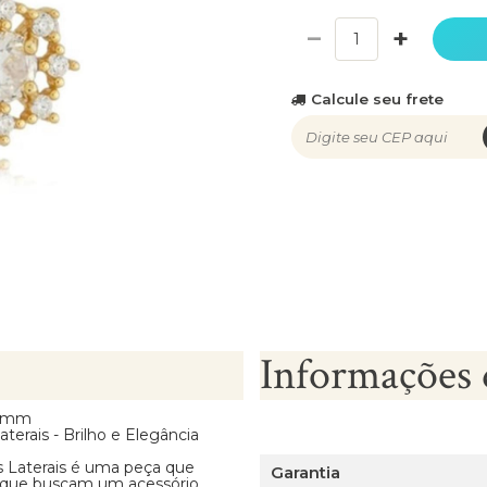
−
+
Calcule seu frete
Informações 
 6mm
erais - Brilho e Elegância
 Laterais é uma peça que
Garantia
es que buscam um acessório