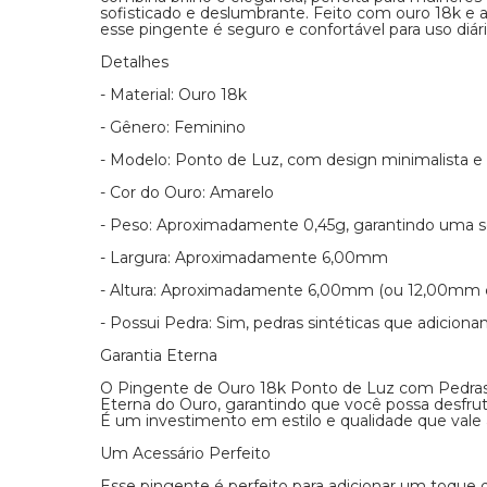
sofisticado e deslumbrante. Feito com ouro 18k e 
esse pingente é seguro e confortável para uso diári
Detalhes
- Material: Ouro 18k
- Gênero: Feminino
- Modelo: Ponto de Luz, com design minimalista e p
- Cor do Ouro: Amarelo
- Peso: Aproximadamente 0,45g, garantindo uma s
- Largura: Aproximadamente 6,00mm
- Altura: Aproximadamente 6,00mm (ou 12,00mm 
- Possui Pedra: Sim, pedras sintéticas que adicion
Garantia Eterna
O Pingente de Ouro 18k Ponto de Luz com Pedras
Eterna do Ouro, garantindo que você possa desfru
É um investimento em estilo e qualidade que vale 
Um Acessário Perfeito
Esse pingente é perfeito para adicionar um toque d