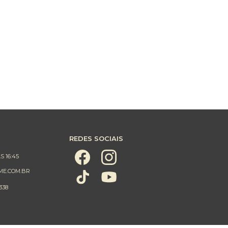
REDES SOCIAIS
S 16:45
ME.COM.BR
338