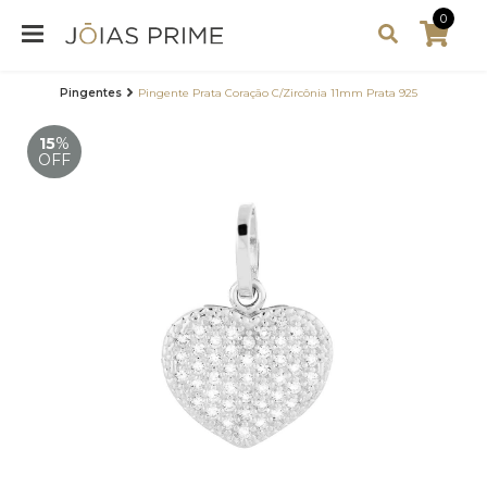
0
Pingentes
Pingente Prata Coração C/Zircônia 11mm Prata 925
15
%
OFF