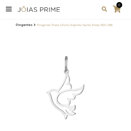
0
Pingentes
Pingente Prata Divino Espirito Santo Prata 925 L185