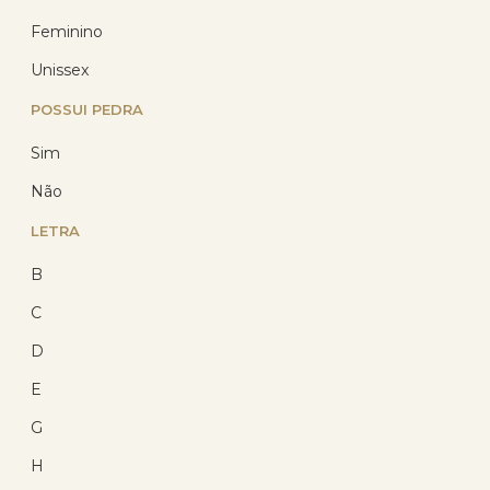
Feminino
Unissex
POSSUI PEDRA
Sim
Não
Pingente Prata 925 Letra A
Abaulada
LETRA
B
R$ 29,81
C
com 10% de desconto
no PIX
D
ou R$ 33,12 em até
6x de R$ 5,52
sem
juros no cartão
E
G
H