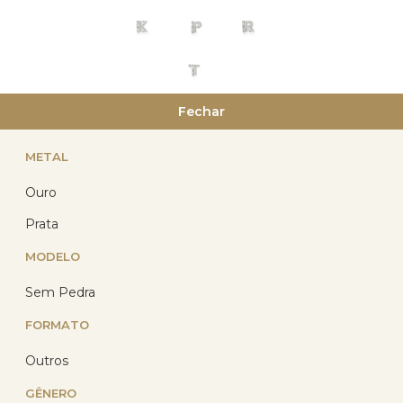
Pingente Prata Letras
Fechar
C/Zircônias Prata 925
METAL
(6)
R$ 65,02
Ouro
R$ 50,92
com 10% de desconto
Prata
no PIX
ou R$ 56,57 em até
MODELO
11x de R$ 5,14
sem
juros no cartão
Sem Pedra
FORMATO
Outros
GÊNERO