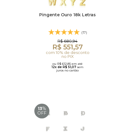
Pingente Ouro 18k Letras
(17)
R$ 680,94
R$ 551,57
com 10% de desconto
no PIX
ou R$ 612,85 em até
12x de R$ 51,07
sem
juros no cartão
13
%
OFF