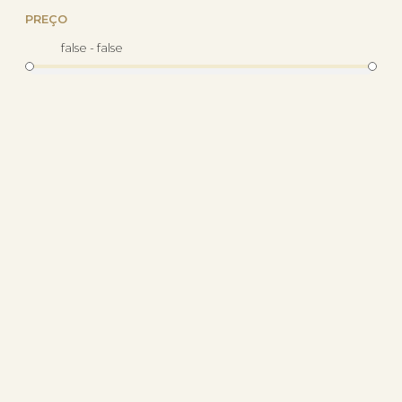
PREÇO
false - false
Pingente Prata 925 Letra C
Abaulada
R$ 24,84
com 10% de desconto
no PIX
ou R$ 27,60 em até
5x de R$ 5,52
sem