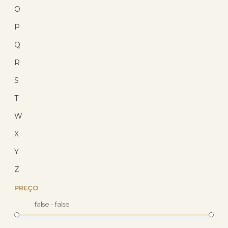
O
10
%
OFF
P
Q
R
S
T
W
Pingente Ouro 18k Letras
X
(17)
Y
R$ 680,94
Z
R$ 551,57
com 10% de desconto
PREÇO
no PIX
ou R$ 612,85 em até
false - false
12x de R$ 51,07
sem
juros no cartão