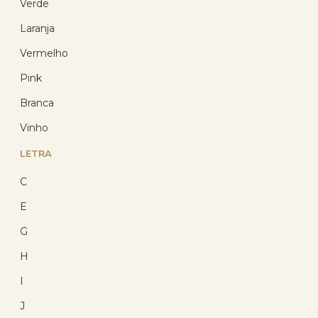
Verde
Laranja
Vermelho
Pink
Branca
Pingente Ouro 18k Coração
Vinho
Mini 7mm
LETRA
(11)
R$ 170,24
C
R$ 136,36
E
com 10% de desconto
no PIX
G
ou R$ 151,51 em até
12x de R$ 12,63
sem
juros no cartão
H
I
J