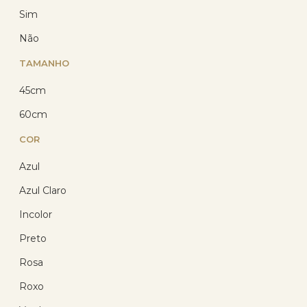
Sim
Não
TAMANHO
Pingente Ouro 18k Olho Grego
8.50mm
45cm
(46)
60cm
R$ 218,70
R$ 177,15
COR
com 10% de desconto
no PIX
Azul
ou R$ 196,83 em até
12x de R$ 16,40
sem
Azul Claro
juros no cartão
Incolor
Preto
Rosa
11
%
Roxo
OFF