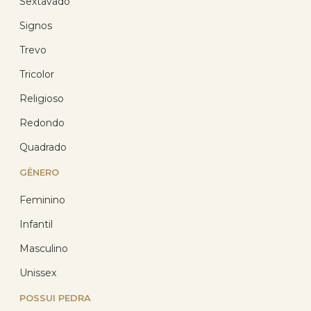
Sextavado
Pingente Ouro 18k Ponto de
Signos
Luz Colorido 4mm
Trevo
(33)
Tricolor
R$ 108,15
R$ 88,58
Religioso
com 10% de desconto
no PIX
Redondo
ou R$ 98,42 em até
12x de R$ 8,20
sem
Quadrado
juros no cartão
GÊNERO
Feminino
Infantil
10
%
OFF
Masculino
Unissex
POSSUI PEDRA