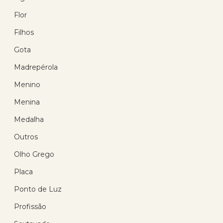
(21)
Flor
R$ 166,23
Filhos
R$ 133,16
com 10% de desconto
Gota
no PIX
ou R$ 147,95 em até
Madrepérola
12x de R$ 12,33
sem
juros no cartão
Menino
Menina
Medalha
9
%
Outros
OFF
Olho Grego
Placa
Ponto de Luz
Profissão