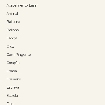
R$ 98,46
com 10% de desconto
Acabamento Laser
no PIX
Animal
ou R$ 109,40 em até
12x de R$ 9,12
sem
juros no cartão
Bailarina
Bolinha
Canga
Cruz
11
%
OFF
Com Pingente
Coração
Chapa
Chuveiro
Escrava
Estrela
Pingente Ouro 18k Pérola
5.20mm
Figa