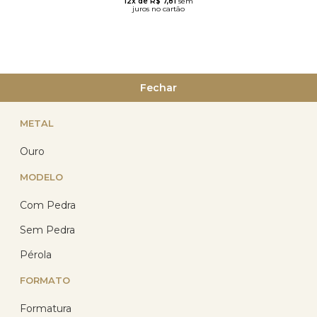
12x de R$ 7,81
sem
juros no cartão
Fechar
21
%
OFF
METAL
Ouro
MODELO
Com Pedra
Sem Pedra
Pingente Ouro 18k Coração
5mm Diversas Cores
Pérola
FORMATO
(53)
R$ 138,94
Formatura