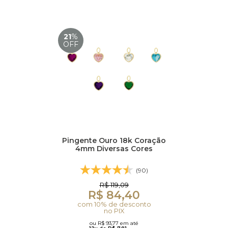
21
%
OFF
Pingente Ouro 18k Coração
4mm Diversas Cores
(90)
R$ 119,09
R$ 84,40
com 10% de desconto
no PIX
ou R$ 93,77 em até