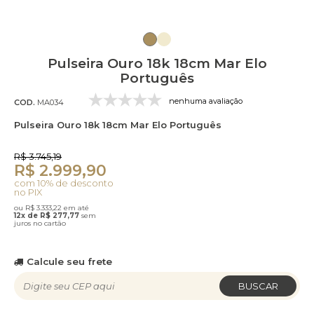
Pulseira Ouro 18k 18cm Mar Elo
Português
nenhuma avaliação
COD.
MA034
Pulseira Ouro 18k 18cm Mar Elo Português
R$ 3.745,19
R$ 2.999,90
com 10% de desconto
no PIX
ou R$ 3.333,22 em até
12x de R$ 277,77
sem
juros no cartão
Calcule seu frete
BUSCAR