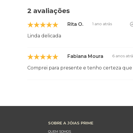
2 avaliações
Rita O.
1 ano atrás
Linda delicada
Fabiana Moura
6 anos atrá
Comprei para presente e tenho certeza que 
SOBRE A JÓIAS PRIME
QUEM SOMOS