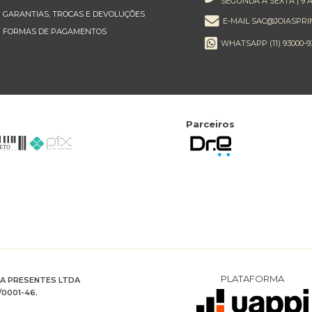
SEGUNDA À SEXTA | 9 À
GARANTIAS, TROCAS E DEVOLUÇÕES
E-MAIL SAC@JOIASPRI
FORMAS DE PAGAMENTOS
WHATSAPP (11) 93000-9
Parceiros
PLATAFORMA
RA PRESENTES LTDA
/0001-46.