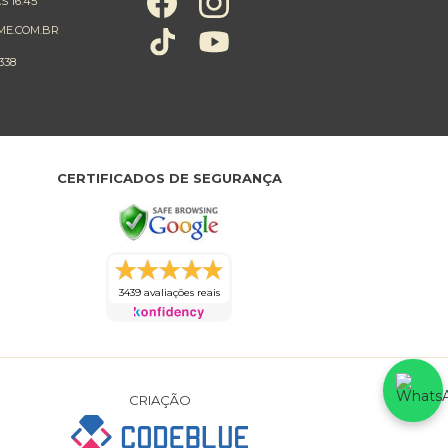
S 16:45
ME.COM.BR
338
CERTIFICADOS DE SEGURANÇA
3439 avaliações reais
CRIAÇÃO