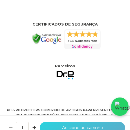
CERTIFICADOS DE SEGURANÇA
3439 avaliações reais
Parceiros
PH & RH BROTHERS COMERCIO DE ARTIGOS PARA PRESENTES LTDA
RUA QUINTINO BOCAIÚVA, 107 | CNPJ: 26.215.058/0001-46.
HTTPS://WWW.JOIASPRIME.COM.BR
−
+
Adicione ao carrinho