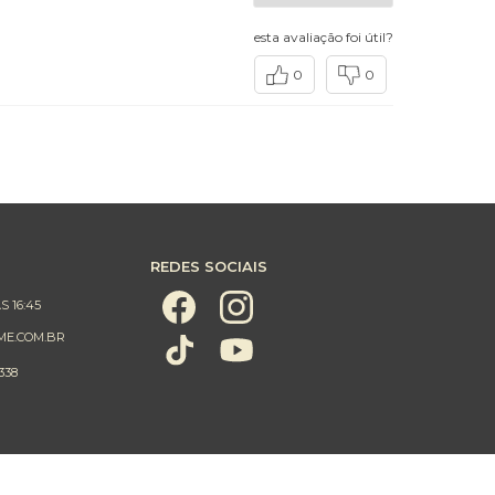
esta avaliação foi útil?
0
0
REDES SOCIAIS
S 16:45
ME.COM.BR
338