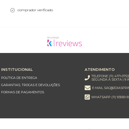
comprador verificado
INSTITUCIONAL
ATENDIMENTO
TELEFONE (11) 4171-0753
POLÍTICA DE ENTREGA
SEGUNDA À SEXTA | 9 À
GARANTIAS, TROCAS E DEVOLUÇÕES
E-MAIL SAC@JOIASPRI
FORMAS DE PAGAMENTOS
WHATSAPP (11) 93000-9