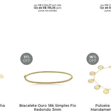
ou R$ 2.344,37 em até
ou R$ 1.
12x de R$ 195,36
sem
12x de 
juros no cartão
juros
11
%
16
%
OFF
OFF
nha
Bracelete Ouro 18k Simples Fio
Pulseira
Redondo 3mm
Mandament