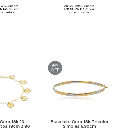
742,36 em até
ou R$ 1.838,55 em até
R$ 145,20
sem
12x de R$ 153,21
sem
 no cartão
juros no cartão
9
%
OFF
 Ouro 18k 10
Bracelete Ouro 18k Tricolor
os 18cm 3.80
Simples 6.90cm