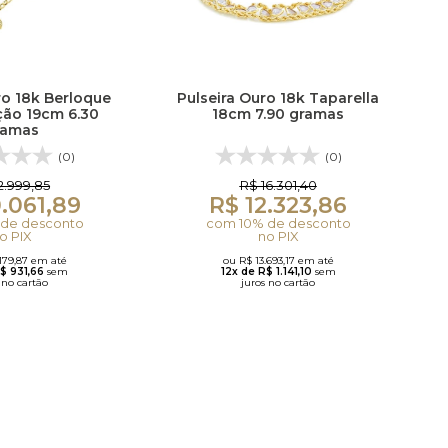
ro 18k Berloque
Pulseira Ouro 18k Taparella
ão 19cm 6.30
18cm 7.90 gramas
ramas
(0)
(0)
2.999,85
R$ 16.301,40
.061,89
R$ 12.323,86
de desconto
com 10% de desconto
o PIX
no PIX
.179,87 em até
ou R$ 13.693,17 em até
R$ 931,66
sem
12x de R$ 1.141,10
sem
 no cartão
juros no cartão