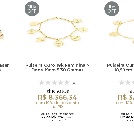
15
%
9
%
OFF
OFF
aser
Pulseira Ouro 18k Feminina 7
Pulseira Ou
s
Dons 19cm 5.30 Gramas
18,50cm 
(0)
R$ 10.936,39
R$ 
R$ 8.366,34
R$ 3
com 10% de desconto
com 10% 
no PIX
n
ou R$ 9.295,93 em até
ou R$ 3.
12x de R$ 774,66
sem
12x de 
juros no cartão
juros