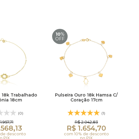
10
%
OFF
o 18k Trabalhado
Pulseira Ouro 18k Hamsa C/
ônia 18cm
Coração 17cm
(0)
(1)
1.957,71
R$ 2.042,83
.568,13
R$ 1.654,70
de desconto
com 10% de desconto
o PIX
no PIX