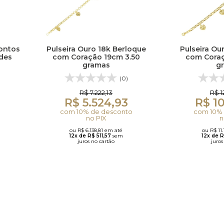
Pontos
Pulseira Ouro 18k Berloque
Pulseira Ou
rdes
com Coração 19cm 3.50
com Coraç
gramas
g
(0)
R$ 7.222,13
R$ 1
R$ 5.524,93
R$ 10
com 10% de desconto
com 10% 
no PIX
n
ou R$ 6.138,81 em até
ou R$ 11
12x de R$ 511,57
sem
12x de 
juros no cartão
juros