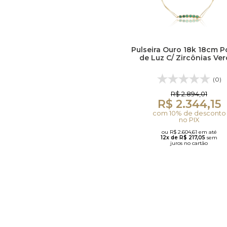
Pulseira Ouro 18k 18cm 
de Luz C/ Zircônias Ve
(0)
R$ 2.894,01
R$ 2.344,15
com 10% de desconto
no PIX
ou R$ 2.604,61 em até
12x de R$ 217,05
sem
juros no cartão