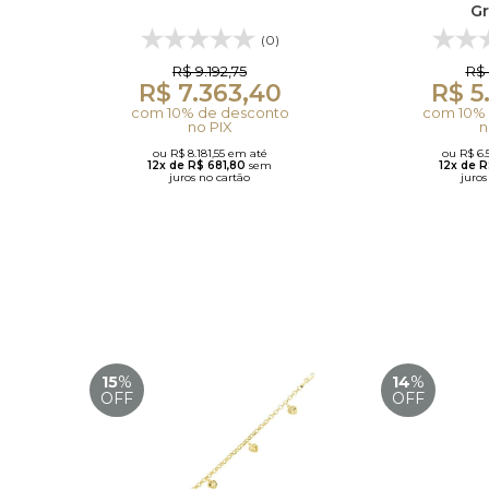
G
(0)
R$ 9.192,75
R$ 
R$ 7.363,40
R$ 5
com 10% de desconto
com 10% 
no PIX
n
ou R$ 8.181,55 em até
ou R$ 6.
12x de R$ 681,80
sem
12x de 
juros no cartão
juros
15
%
14
%
OFF
OFF