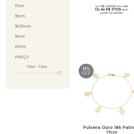
17cm
ou R$ 2.604,61 em até
12x de R$ 217,05
sem
juros no cartão
18cm
18,50cm
19cm
20cm
PREÇO
false - false
11
%
OFF
Pulseira Ouro 18k Pati
17cm