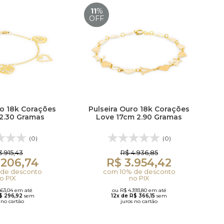
11
%
OFF
ro 18k Corações
Pulseira Ouro 18k Corações
2.30 Gramas
Love 17cm 2.90 Gramas
(0)
(0)
3.915,43
R$ 4.936,85
.206,74
R$ 3.954,42
de desconto
com 10% de desconto
o PIX
no PIX
563,04 em até
ou R$ 4.393,80 em até
R$ 296,92
sem
12x de R$ 366,15
sem
 no cartão
juros no cartão