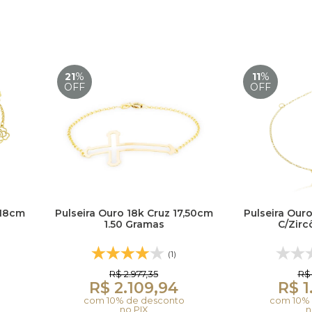
21
%
11
%
OFF
OFF
 18cm
Pulseira Ouro 18k Cruz 17,50cm
Pulseira Our
1.50 Gramas
C/Zirc
(1)
R$ 2.977,35
R$ 
R$ 2.109,94
R$ 1
com 10% de desconto
com 10% 
no PIX
n