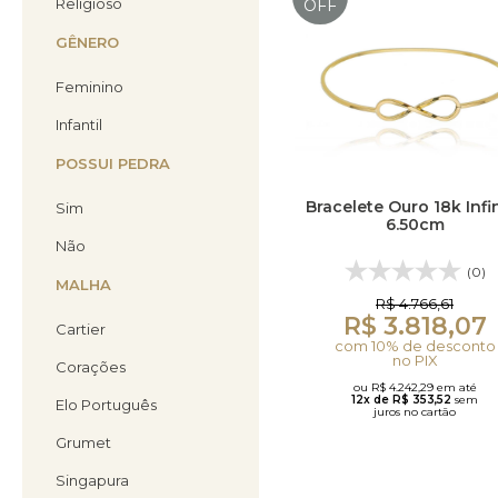
Religioso
OFF
GÊNERO
Feminino
Infantil
POSSUI PEDRA
Bracelete Ouro 18k Infi
Sim
6.50cm
Não
(0)
MALHA
R$ 4.766,61
R$ 3.818,07
Cartier
com 10% de desconto
no PIX
Corações
ou R$ 4.242,29 em até
12x de R$ 353,52
sem
Elo Português
juros no cartão
Grumet
Singapura