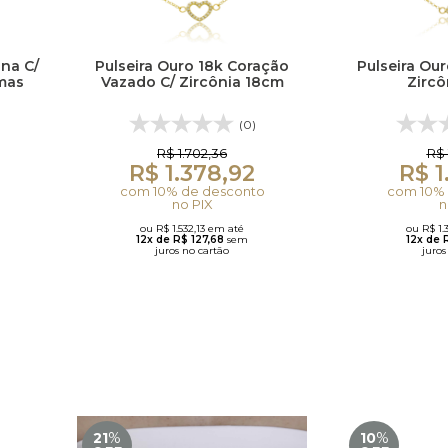
ana C/
Pulseira Ouro 18k Coração
Pulseira Our
amas
Vazado C/ Zircônia 18cm
Zircô
(0)
R$ 1.702,36
R$ 
R$ 1.378,92
R$ 1
com 10% de desconto
com 10% 
no PIX
n
ou R$ 1.532,13 em até
ou R$ 1.
12x de R$ 127,68
sem
12x de 
juros no cartão
juros
21
%
10
%