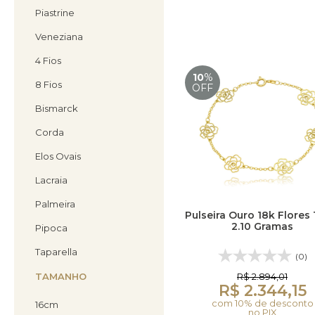
Piastrine
Veneziana
4 Fios
10
%
8 Fios
OFF
Bismarck
Corda
Elos Ovais
Lacraia
Palmeira
Pulseira Ouro 18k Flores
2.10 Gramas
Pipoca
Taparella
(0)
TAMANHO
R$ 2.894,01
R$ 2.344,15
com 10% de desconto
16cm
no PIX