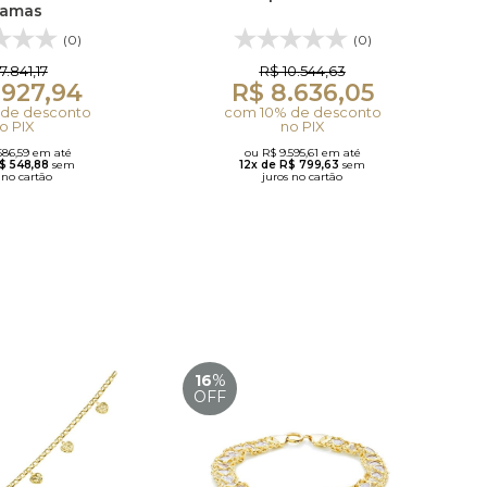
ramas
(0)
(0)
7.841,17
R$ 10.544,63
.927,94
R$ 8.636,05
de desconto
com 10% de desconto
o PIX
no PIX
586,59 em até
ou R$ 9.595,61 em até
R$ 548,88
sem
12x de R$ 799,63
sem
 no cartão
juros no cartão
16
%
OFF