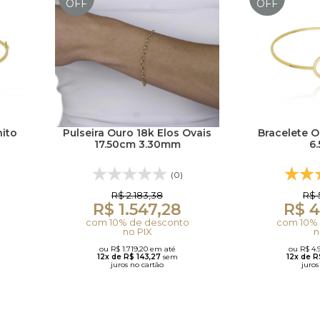
OFF
OFF
nito
Pulseira Ouro 18k Elos Ovais
Bracelete O
17.50cm 3.30mm
6
(0)
R$ 2.183,38
R$ 
R$ 1.547,28
R$ 4
com 10% de desconto
com 10% 
no PIX
n
ou R$ 1.719,20 em até
ou R$ 4.
12x de R$ 143,27
sem
12x de 
juros no cartão
juros