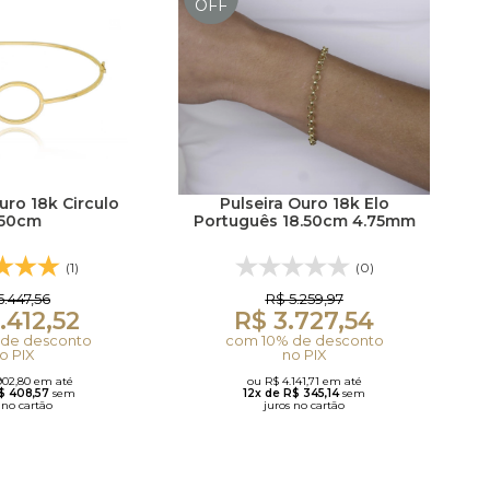
OFF
uro 18k Circulo
Pulseira Ouro 18k Elo
.50cm
Português 18.50cm 4.75mm
(1)
(0)
5.447,56
R$ 5.259,97
.412,52
R$ 3.727,54
de desconto
com 10% de desconto
o PIX
no PIX
902,80 em até
ou R$ 4.141,71 em até
R$ 408,57
sem
12x de R$ 345,14
sem
 no cartão
juros no cartão