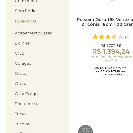
Com Pedra
Brincos Segundo Furo
Sem Pedra
Pulseira Ouro 18k Venezi
FORMATO
Zircônia 18cm 1.00 Gr
Acabamento Laser
(3)
Bolinha
R$ 1.702,36
R$ 1.394,24
Cruz
com 10% de desconto
no PIX
Coração
ou R$ 1.549,15 em até
12x de R$ 129,10
sem
Chapa
juros no cartão
Outros
Olho Grego
Ponto de Luz
Trevo
Tricolor
11
%