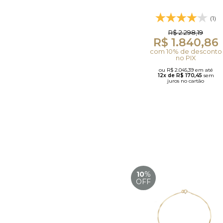
(1)
R$ 2.298,19
R$ 1.840,86
com 10% de desconto
no PIX
ou R$ 2.045,39 em até
12x de R$ 170,45
sem
juros no cartão
10
%
OFF