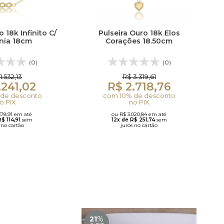
o 18k Infinito C/
Pulseira Ouro 18k Elos
nia 18cm
Corações 18.50cm
(0)
(0)
1.532,13
R$ 3.319,61
.241,02
R$ 2.718,76
de desconto
com 10% de desconto
o PIX
no PIX
378,91 em até
ou R$ 3.020,84 em até
R$ 114,91
sem
12x de R$ 251,74
sem
 no cartão
juros no cartão
21
%