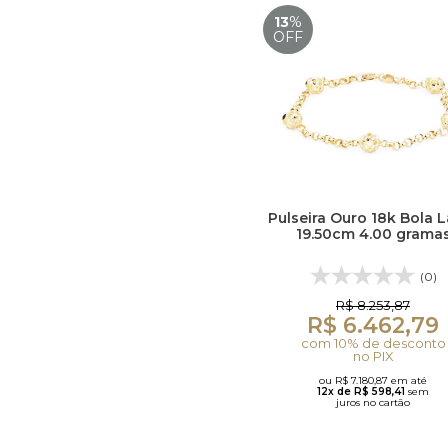
13
%
OFF
Pulseira Ouro 18k Bola L
19.50cm 4.00 grama
(0)
R$ 8.253,87
R$ 6.462,79
com 10% de desconto
no PIX
ou R$ 7.180,87 em até
12x de R$ 598,41
sem
juros no cartão