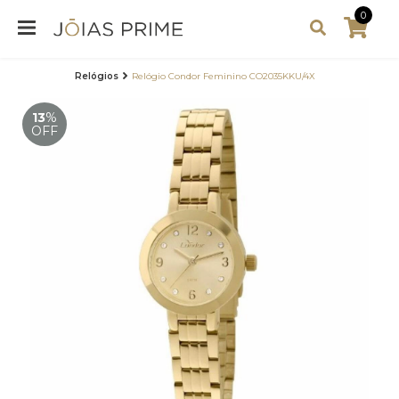
0
Relógios
Relógio Condor Feminino CO2035KKU/4X
13
%
OFF