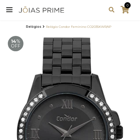
0
Relógios
Relógio Condor Feminino CO2035KWR/4P
14
%
OFF