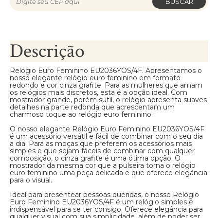
BUSCAR
Descrição
Relógio Euro Feminino EU2036YOS/4F. Apresentamos o
nosso elegante relógio euro feminino em formato
redondo e cor cinza grafite. Para as mulheres que amam
os relógios mais discretos, esta é a opção ideal. Com
mostrador grande, porém sutil, o relógio apresenta suaves
detalhes na parte redonda que acrescentam um
charmoso toque ao relógio euro feminino.
O nosso elegante Relógio Euro Feminino EU2036YOS/4F
é um acessório versátil e fácil de combinar com o seu dia
a dia. Para as moças que preferem os acessórios mais
simples e que sejam fáceis de combinar com qualquer
composição, o cinza grafite é uma ótima opção. O
mostrador da mesma cor que a pulseira torna o relógio
euro feminino uma peça delicada e que oferece elegância
para o visual.
Ideal para presentear pessoas queridas, o nosso Relógio
Euro Feminino EU2036YOS/4F é um relógio simples e
indispensável para se ter consigo. Oferece elegância para
qualquer visual com sua simplicidade, além de poder ser