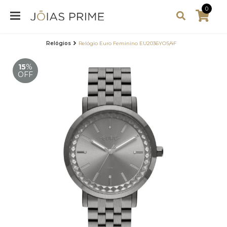
0
Relógios
Relógio Euro Feminino EU2036YOS/4F
15
%
OFF