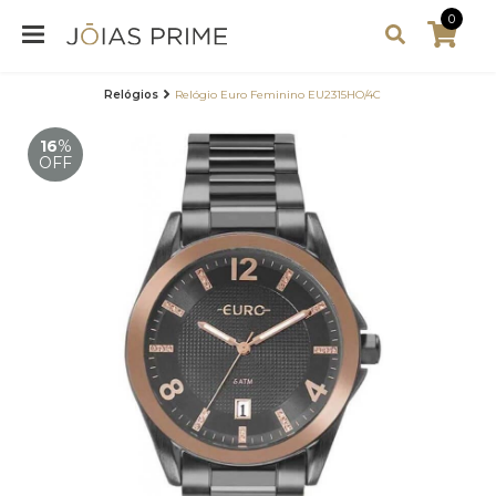
0
Relógios
Relógio Euro Feminino EU2315HO/4C
16
%
OFF