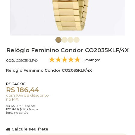
Relógio Feminino Condor CO2035KLF/4X
1 avaliação
COD.
CO2035KLF4X
Relógio Feminino Condor CO2035KLF/4X
R$ 240,90
R$ 186,44
com 10% de desconto
no PIX
ou R$ 207,15 em até
12x de R$ 17,26
sem
juros no cartão
Calcule seu frete