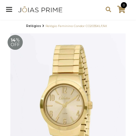
0
Relógios
Relógio Feminino Condor CO2035KLF/4X
14
%
OFF