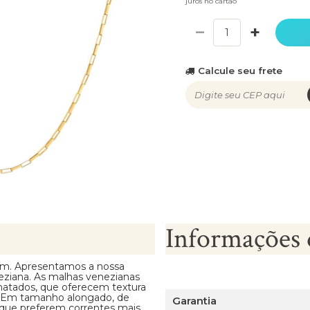
juros no cartão
−
+
Calcule seu frete
Informações 
mm. Apresentamos a nossa
eziana. As malhas venezianas
chatados, que oferecem textura
a. Em tamanho alongado, de
Garantia
 que preferem correntes mais