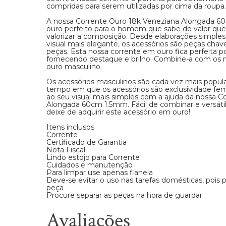
compridas para serem utilizadas por cima da roupa.
A nossa Corrente Ouro 18k Veneziana Alongada 
ouro perfeito para o homem que sabe do valor que
valorizar a composição. Desde elaborações simple
visual mais elegante, os acessórios são peças chav
peças. Esta nossa corrente em ouro fica perfeita p
fornecendo destaque e brilho. Combine-a com os 
ouro masculino.
Os acessórios masculinos são cada vez mais popular
tempo em que os acessórios são exclusividade femi
ao seu visual mais simples com a ajuda da nossa 
Alongada 60cm 1.5mm. Fácil de combinar e versátil 
deixe de adquirir este acessório em ouro!
Itens inclusos
Corrente
Certificado de Garantia
Nota Fiscal
Lindo estojo para Corrente
Cuidados e manutenção
Para limpar use apenas flanela
Deve-se evitar o uso nas tarefas domésticas, pois
peça
Procure separar as peças na hora de guardar
Avaliações