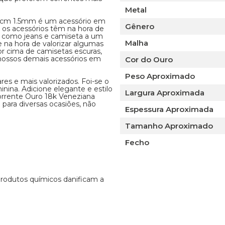
Metal
60cm 1.5mm é um acessório em
Gênero
 os acessórios têm na hora de
s como jeans e camiseta a um
Malha
e na hora de valorizar algumas
or cima de camisetas escuras,
nossos demais acessórios em
Cor do Ouro
Peso Aproximado
es e mais valorizados. Foi-se o
nina. Adicione elegante e estilo
Largura Aproximada
Corrente Ouro 18k Veneziana
para diversas ocasiões, não
Espessura Aproximada
Tamanho Aproximado
Fecho
 produtos químicos danificam a