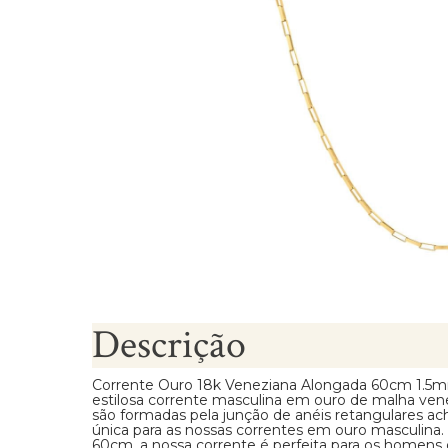
Brincos Segundo Furo
Descrição
Corrente Ouro 18k Veneziana Alongada 60cm 1.5
estilosa corrente masculina em ouro de malha ven
são formadas pela junção de anéis retangulares a
única para as nossas correntes em ouro masculin
60cm, a nossa corrente é perfeita para os homens