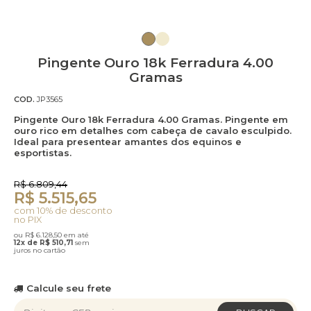
Pingente Ouro 18k Ferradura 4.00
Gramas
COD.
JP3565
Pingente Ouro 18k Ferradura 4.00 Gramas. Pingente em
ouro rico em detalhes com cabeça de cavalo esculpido.
Ideal para presentear amantes dos equinos e
esportistas.
R$ 6.809,44
R$ 5.515,65
com 10% de desconto
no PIX
ou R$ 6.128,50 em até
12x de R$ 510,71
sem
juros no cartão
Calcule seu frete